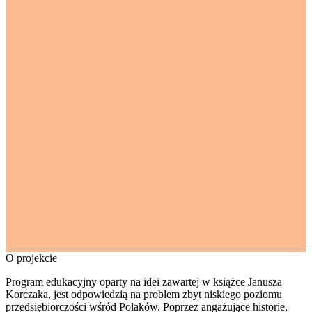
O projekcie
Program edukacyjny oparty na idei zawartej w książce Janusza
Korczaka, jest odpowiedzią na problem zbyt niskiego poziomu
przedsiębiorczości wśród Polaków. Poprzez angażujące historie,