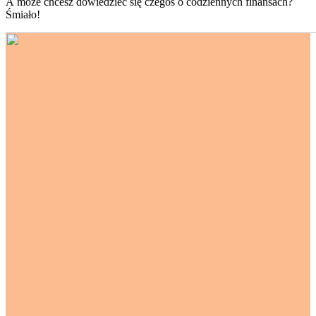
A może chcesz dowiedzieć się czegoś o codziennych finansach?
Śmiało!