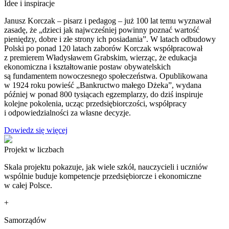
Idee i inspiracje
Janusz Korczak – pisarz i pedagog – już 100 lat temu wyznawał
zasadę, że „dzieci jak najwcześniej powinny poznać wartość
pieniędzy, dobre i złe strony ich posiadania”. W latach odbudowy
Polski po ponad 120 latach zaborów Korczak współpracował
z premierem Władysławem Grabskim, wierząc, że edukacja
ekonomiczna i kształtowanie postaw obywatelskich
są fundamentem nowoczesnego społeczeństwa. Opublikowana
w 1924 roku powieść „Bankructwo małego Dżeka”, wydana
później w ponad 800 tysiącach egzemplarzy, do dziś inspiruje
kolejne pokolenia, ucząc przedsiębiorczości, współpracy
i odpowiedzialności za własne decyzje.
Dowiedz się więcej
Projekt w liczbach
Skala projektu pokazuje, jak wiele szkół, nauczycieli i uczniów
wspólnie buduje kompetencje przedsiębiorcze i ekonomiczne
w całej Polsce.
+
Samorządów