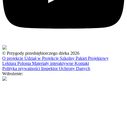
© Przygody przedsiębiorczego dżeka 2026
O projekcie
Udział w Projekcje
Szkolny Pakiet Projektowy
Lektura
Polonia
Materiały interaktywne
Kontakt
Polityka prywatności
Inspektor Ochrony Danych
Wdrożenie: