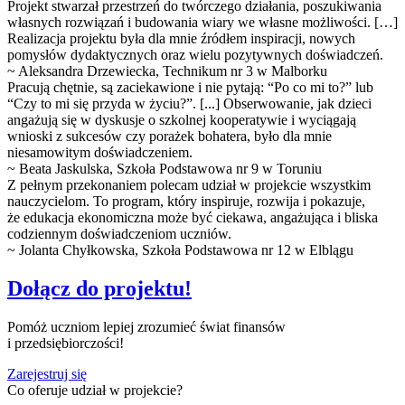
Projekt stwarzał przestrzeń do twórczego działania, poszukiwania
własnych rozwiązań i budowania wiary we własne możliwości. […]
Realizacja projektu była dla mnie źródłem inspiracji, nowych
pomysłów dydaktycznych oraz wielu pozytywnych doświadczeń.
~ Aleksandra Drzewiecka, Technikum nr 3 w Malborku
Pracują chętnie, są zaciekawione i nie pytają: “Po co mi to?” lub
“Czy to mi się przyda w życiu?”. [...] Obserwowanie, jak dzieci
angażują się w dyskusje o szkolnej kooperatywie i wyciągają
wnioski z sukcesów czy porażek bohatera, było dla mnie
niesamowitym doświadczeniem.
~ Beata Jaskulska, Szkoła Podstawowa nr 9 w Toruniu
Z pełnym przekonaniem polecam udział w projekcie wszystkim
nauczycielom. To program, który inspiruje, rozwija i pokazuje,
że edukacja ekonomiczna może być ciekawa, angażująca i bliska
codziennym doświadczeniom uczniów.
~ Jolanta Chyłkowska, Szkoła Podstawowa nr 12 w Elblągu
Dołącz do projektu!
Pomóż uczniom lepiej zrozumieć świat finansów
i przedsiębiorczości!
Zarejestruj się
Co oferuje udział w projekcie?